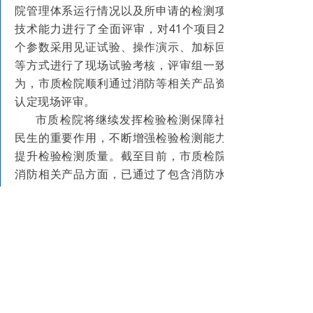
院管理体系运行情况以及所申请的检测项目
技术能力进行了全面评审，对41个项目215
个参数采用见证试验、操作演示、加标回收
等方式进行了现场试验考核，评审组一致认
为，市质检院顺利通过消防等相关产品资质
认定现场评审。
市质检院将继续发挥检验检测保障社会
民生的重要作用，不断增强检验检测能力，
提升检验检测质量。截至目前，市质检院在
消防相关产品方面，已通过了包含消防水带
水枪、灭火器、灭火毯、干粉灭火剂、消防
水泵接合器、消火栓、可燃气体探测器、消
防相关应急装置等产品的检测能力。
下一步，市质检院将充分发挥技术支撑
作用，跨地区协同助力监管部门筑牢消防安
全防线、提升监管效能、增强市民安全意
识。