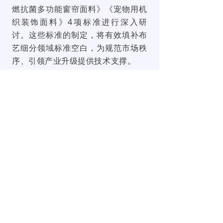
燃抗菌多功能窗帘面料》《宠物用机
织装饰面料》4项标准进行深入研
讨。这些标准的制定，将有效填补布
艺细分领域标准空白，为规范市场秩
序、引领产业升级提供技术支撑。
工作组由绍兴市质量技术监督检测
院牵头组建。该工作组的成立，将为
我市进一步掌握纺织行业的标准化话
语权，为纺织产业产品质量提升等提
供标准化支撑。
该工作组的成立，标志着我国布艺
行业标准化工作迈入专业化、体系化
发展新阶段，是落实国家高质量发展
要求、浙江省“十五五”两大示范区建
设及绍兴现代纺织地标产业培育的具
体实践，将为我市进一步掌握纺织行
业的标准化话语权，为纺织产业产品