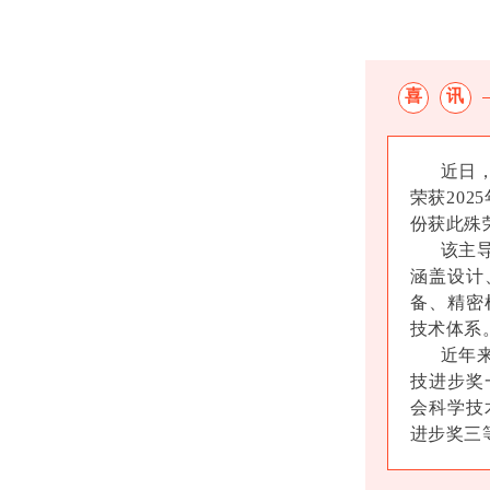
喜
讯
近日，绍
荣获20
份获此殊
该主导项
涵盖设计
备、精密
技术体系
近年来，
技进步奖
会科学技
进步奖三