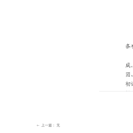
上一篇：
无
ꂃ