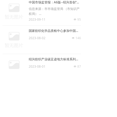
中国市场监管报：A6版--绍兴首创“标准动态雷达”助企规避绿色贸易壁垒
信息来源：市市场监管局 （市知识产
权局）
2023-09-11
95
넶
字号：[ 大 中 小 ]
国家纺织化学品质检中心参加中国国际染料展
2023-08-02
146
넶
绍兴纺织产业碳足迹地方标准系列再添新拼图
2023-08-01
87
넶
上一页
1
/
14
下一页
版权所有 绍兴市质量技术监督检测院
浙ICP备09029784号